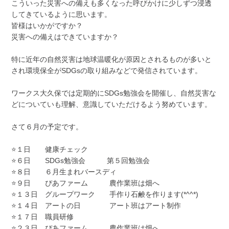
こういった災害への備えも多くなった呼びかけに少しずつ浸透
してきているように思います。
皆様はいかがですか？
災害への備えはできていますか？
特に近年の自然災害は地球温暖化が原因とされるものが多いと
され環境保全がSDGsの取り組みなどで発信されています。
ワークス大久保では定期的にSDGs勉強会を開催し、自然災害な
どについていも理解、意識していただけるよう努めています。
さて６月の予定です。
⭐１日 健康チェック
⭐６日 SDGs勉強会 第５回勉強会
⭐８日 ６月生まれバースディ
⭐９日 ぴあファーム 農作業班は畑へ
⭐１３日 グループワーク 手作り石鹸を作ります(*^^*)
⭐１４日 アートの日 アート班はアート制作
⭐１７日 職員研修
⭐２３日 ぴあファーム 農作業班は畑へ