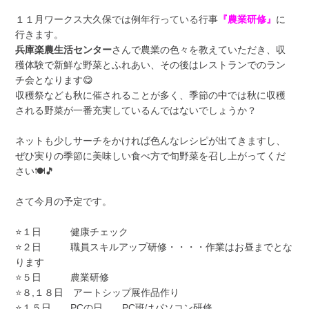
１１月ワークス大久保では例年行っている行事
『農業研修』
に
行きます。
兵庫楽農生活センター
さんで農業の色々を教えていただき、収
穫体験で新鮮な野菜とふれあい、その後はレストランでのラン
チ会となります😋
収穫祭なども秋に催されることが多く、季節の中では秋に収穫
される野菜が一番充実しているんではないでしょうか？
ネットも少しサーチをかければ色んなレシピが出てきますし、
ぜひ実りの季節に美味しい食べ方で旬野菜を召し上がってくだ
さい🍽🎵
さて今月の予定です。
⭐１日 健康チェック
⭐２日 職員スキルアップ研修・・・・作業はお昼までとな
ります
⭐５日 農業研修
⭐８,１８日 アートシップ展作品作り
⭐１５日 PCの日 PC班はパソコン研修