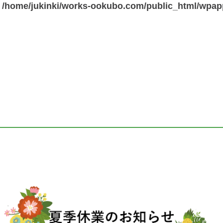
n
/home/jukinki/works-ookubo.com/public_html/wpa