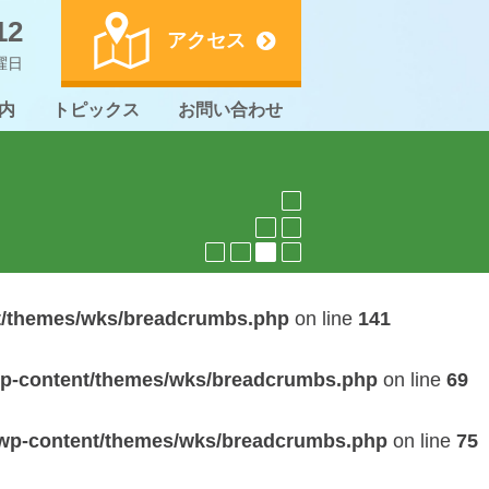
12
アクセス
日曜日
内
トピックス
お問い合わせ
t/themes/wks/breadcrumbs.php
on line
141
wp-content/themes/wks/breadcrumbs.php
on line
69
/wp-content/themes/wks/breadcrumbs.php
on line
75