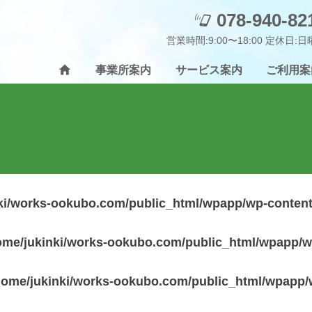
078-940-82
営業時間:9:00〜18:00 定休日:
事業所案内
サービス案内
ご利用案
ki/works-ookubo.com/public_html/wpapp/wp-conten
ome/jukinki/works-ookubo.com/public_html/wpapp/
home/jukinki/works-ookubo.com/public_html/wpapp