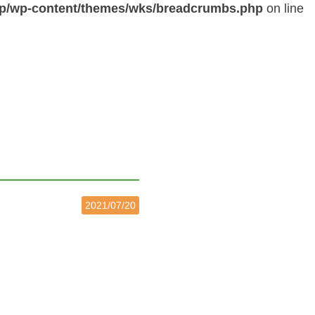
pp/wp-content/themes/wks/breadcrumbs.php
on line
2021/07/20