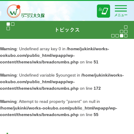
メニュー
Warning
: Undefined array key 0 in
/home/jukinki/works-
ookubo.com/public_html/wpapp/wp-
content/themes/wks/breadcrumbs.php
on line
51
Warning
: Undefined variable $youngest in
/home/jukinki/works-
ookubo.com/public_html/wpapp/wp-
content/themes/wks/breadcrumbs.php
on line
172
Warning
: Attempt to read property "parent" on null in
/home/jukinki/works-ookubo.com/public_html/wpapp/wp-
content/themes/wks/breadcrumbs.php
on line
55