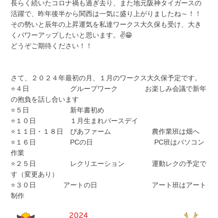
長らく続いたコロナ禍も過ぎ去り、また地元阪神タイガースの
活躍で、昨年後半から関西は一気に盛り上がりましたね～！！
その勢いと辰年の上昇運気を私達ワークス大久保も受け、大き
くパワーアップしたいと思います。✌️😁
どうぞご期待ください！！
さて、２０２４年最初の月、１月のワークス大久保予定です。
⭐４日 グループワーク お楽しみ会議で新年
の抱負を話し合います
⭐５日 新年書初め
⭐１０日 １月生まれバースデイ
⭐１１日・１８日 ぴあファーム 農作業班は畑へ
⭐１６日 PCの日 PC班はパソコン
作業
⭐２５日 レクリエーション 運動レクの予定で
す（変更あり）
⭐３０日 アートの日 アート班はアート
制作